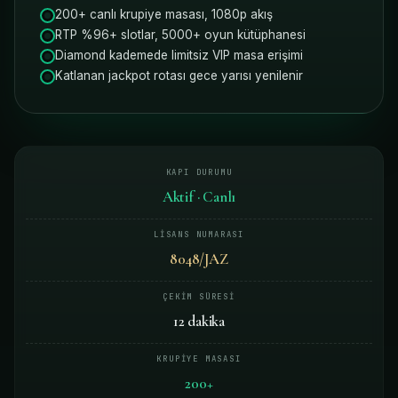
200+ canlı krupiye masası, 1080p akış
RTP %96+ slotlar, 5000+ oyun kütüphanesi
Diamond kademede limitsiz VIP masa erişimi
Katlanan jackpot rotası gece yarısı yenilenir
KAPI DURUMU
Aktif · Canlı
LISANS NUMARASI
8048/JAZ
ÇEKIM SÜRESI
12 dakika
KRUPIYE MASASI
200+