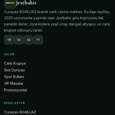
Jestbahis
Curaçao 8048/JAZ lisanslı canlı casino markası. Bu kapı sayfası,
2026 sezonunda yayında olan Jestbahis giriş köprüsünü tek
panelde derler; ziyaretçilere yeşil onay damgalı altyapıyı ve canlı
krupiye salonunu tanıtır.
TW
TG
IG
YT
SALON
Canlı Krupiye
Slot Dünyası
Spor Bülteni
VIP Masalar
Promosyonlar
REGÜLASYON
Curaçao 8048/JAZ