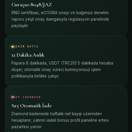
Curaçao 8048/JAZ
RNG sertifikası, eCOGRA onayı ve bağımsız denetim
raporu yeşil onay damgasıyla regülasyon panelinde
paylaşılır.
ÇEKIM HATTI
12 Dakika Anlık
Papara 8 dakikada, USDT (TRC20) 5 dakikada hesaba
düşer; otomatik onay süreci komisyonsuz işlem
politikasıyla birlikte çalışır.
VIP CASHBACK
%15 Otomatik İade
Diamond kademede haftalık net kayıp üzerinden
hesaplanır; yatırım iadeli bonus profil paneline ertesi
pazartesi yansır.