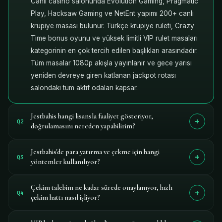
Canlı casino salonunda Evolution Gaming, Pragmatic
Play, Hacksaw Gaming ve NetEnt yapımı 200+ canlı
krupiye masası bulunur. Türkçe krupiye ruleti, Crazy
Time bonus oyunu ve yüksek limitli VIP rulet masaları
kategorinin en çok tercih edilen başlıkları arasındadır.
Tüm masalar 1080p akışla yayınlanır ve gece yarısı
yeniden devreye giren katlanan jackpot rotası
salondaki tüm aktif odaları kapsar.
Jestbahis hangi lisansla faaliyet gösteriyor,
+
Q2
doğrulamasını nereden yapabilirim?
Jestbahis'de para yatırma ve çekme için hangi
+
Q3
yöntemler kullanılıyor?
Çekim talebim ne kadar sürede onaylanıyor, hızlı
+
Q4
çekim hattı nasıl işliyor?