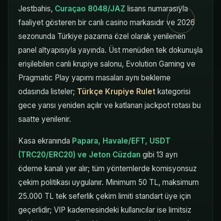
Jestbahis,
Curaçao 8048/JAZ
lisans numarasıyla
faaliyet gösteren bir canlı casino markasıdır ve 2026
sezonunda Türkiye pazarına özel olarak yenilenen
panel altyapısıyla yayında. Üst menüden tek dokunuşla
erişilebilen canlı krupiye salonu, Evolution Gaming ve
Pragmatic Play yapımı masaları aynı bekleme
odasında listeler;
Türkçe Krupiye Rulet
kategorisi
gece yarısı yeniden açılır ve katlanan jackpot rotası bu
saatte yenilenir.
Kasa ekranında
Papara, Havale/EFT, USDT
(TRC20/ERC20) ve Jeton Cüzdan
gibi 13 ayrı
ödeme kanalı yer alır; tüm yöntemlerde komisyonsuz
çekim politikası uygulanır. Minimum 50 TL, maksimum
25.000 TL tek seferlik çekim limiti standart üye için
geçerlidir; VIP kademesindeki kullanıcılar ise limitsiz