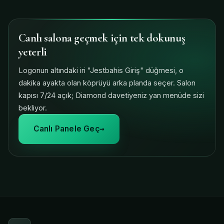
Canlı salona geçmek için tek dokunuş
yeterli
Logonun altındaki iri "Jestbahis Giriş" düğmesi, o
dakika ayakta olan köprüyü arka planda seçer. Salon
kapısı 7/24 açık; Diamond davetiyeniz yan menüde sizi
bekliyor.
→
Canlı Panele Geç