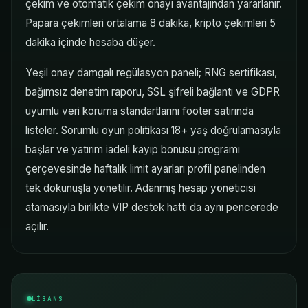
çekim ve otomatik çekim onayı avantajından yararlanır.
Papara çekimleri ortalama 8 dakika, kripto çekimleri 5
dakika içinde hesaba düşer.
Yeşil onay damgalı regülasyon paneli; RNG sertifikası,
bağımsız denetim raporu, SSL şifreli bağlantı ve GDPR
uyumlu veri koruma standartlarını footer satırında
listeler. Sorumlu oyun politikası 18+ yaş doğrulamasıyla
başlar ve yatırım iadeli kayıp bonusu programı
çerçevesinde haftalık limit ayarları profil panelinden
tek dokunuşla yönetilir. Adanmış hesap yöneticisi
atamasıyla birlikte VIP destek hattı da aynı pencerede
açılır.
LISANS