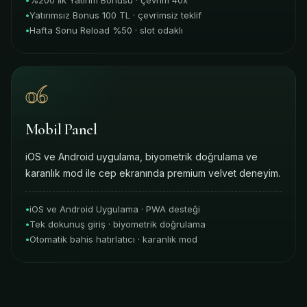
Yatırımsız Bonus 100 TL · çevrimsiz teklif
Hafta Sonu Reload %50 · slot odaklı
06
Mobil Panel
iOS ve Android uygulama, biyometrik doğrulama ve
karanlık mod ile cep ekranında premium velvet deneyim.
iOS ve Android Uygulama · PWA desteği
Tek dokunuş giriş · biyometrik doğrulama
Otomatik bahis hatırlatıcı · karanlık mod